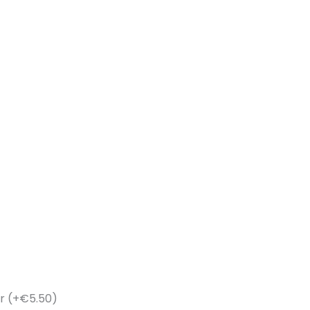
r
(+€5.50)